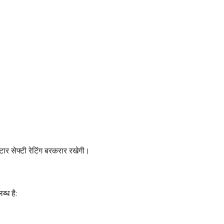
ार सेफ्टी रेटिंग बरकरार रखेगी।
्ध है: