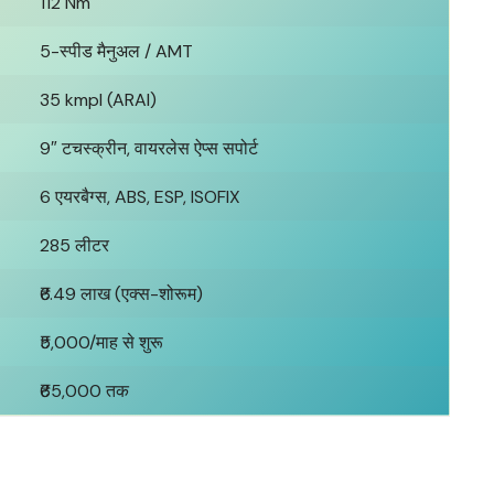
112 Nm
5-स्पीड मैनुअल / AMT
35 kmpl (ARAI)
9″ टचस्क्रीन, वायरलेस ऐप्स सपोर्ट
6 एयरबैग्स, ABS, ESP, ISOFIX
285 लीटर
₹6.49 लाख (एक्स-शोरूम)
₹5,000/माह से शुरू
₹65,000 तक